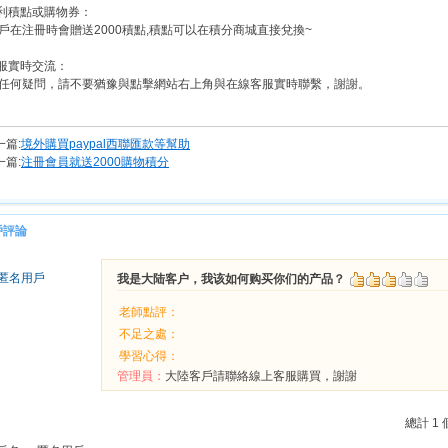
紅利積點或購物券：
戶在注冊時會贈送2000積點,積點可以在積分商城直接兌換~
客服實時交流：
任何疑問，請不要猶豫與點擊網站右上角與在線客服實時聯繫，謝謝。
一篇:
境外購買paypal西聯匯款等幫助
一篇:
注冊會員就送2000購物積分
戶評論
匿名用戶
我是大陆客户，我该如何购买你们的产品？
老師點評：
不足之處：
學習心得：
管理員：
大陸客戶請聯絡線上客服購買，謝謝
總計 1