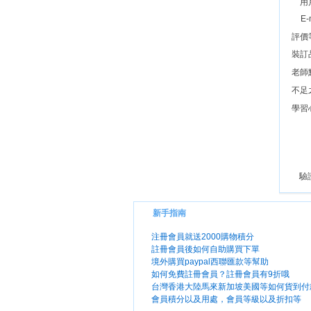
用
E-
評價
裝訂
老師
不足
學習
驗
新手指南
注冊會員就送2000購物積分
註冊會員後如何自助購買下單
境外購買paypal西聯匯款等幫助
如何免費註冊會員？註冊會員有9折哦
台灣香港大陸馬來新加坡美國等如何貨到付
會員積分以及用處，會員等級以及折扣等