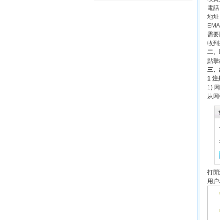
電話
地址
EMA
需要
收到
二、
點擊
三、
1 
1)
从网
打開
用户