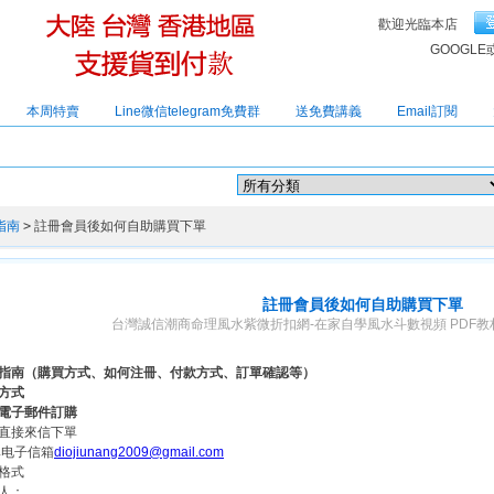
歡迎光臨本店
GOOGLE
本周特賣
Line微信telegram免費群
送免費講義
Email訂閱
粲梁
羅一鳴
楊公風水
范振木
大六壬
長眼法
占星
斗數
楊公
中醫針灸
禤百昌
玄空六
指南
>
註冊會員後如何自助購買下單
註冊會員後如何自助購買下單
台灣誠信潮商命理風水紫微折扣網-在家自學風水斗數視頻 PDF教材2折... 
指南（購買方式、如何注冊、付款方式、訂單確認等）
方式
電子郵件訂購
直接來信下單
电子信箱
diojiunang2009@gmail.com
格式
人：