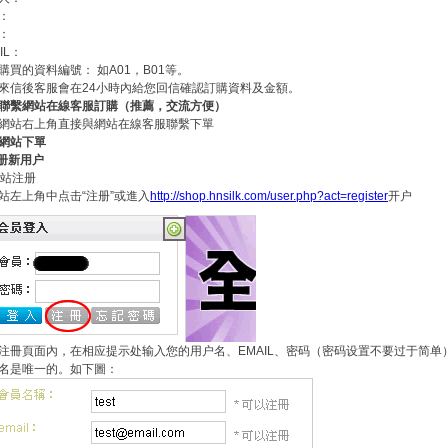
：
：
IL：
購買的資料編號： 如A01，B01等。
來信後客服會在24小時內給您回信確認訂購資料及金額。
聯繫網站在線客服訂購（推薦，交流方便）
網站右上角直接與網站在線客服聯繫下單
網站下單
注册新用户
 网站注册
站左上角中点击“注册”或進入
http://shop.hnsilk.com/user.php?act=register
开户
注冊頁面內，在相应提示处输入您的用户名、EMAIL、密码（密码设置不要过于简单
名是唯一的。如下圖：