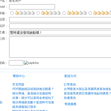
戶名：
匿名用戶
mail：
等級：
品質：
點評：
之處：
心得：
證碼：
幫助中心
配送方式
常見問題
訂單查詢
PDF開啟錯誤或視頻無法觀看？
台灣香港大陸以及美國馬來新加坡
積分商城、會員積分兌換說明
新加坡馬來西亞美國等地如何購買
好康！積分可以當現金券抵扣了
快遞查詢
款
積分商城新加數十套資料可兌換
售後服務
紙本講義裝訂樣本