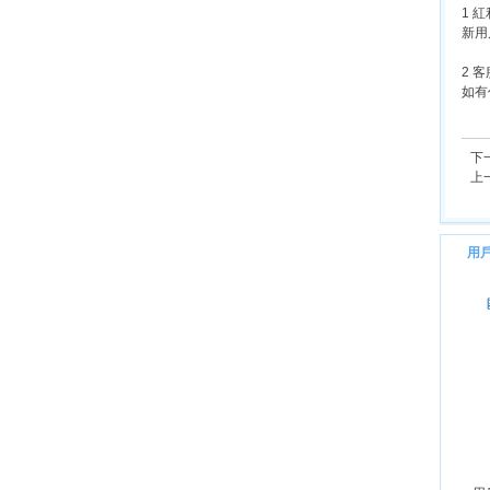
1 
新用
2 
如有
下
上
用