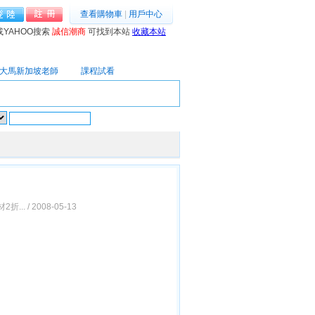
查看購物車
|
用戶中心
或YAHOO搜索
誠信潮商
可找到本站
收藏本站
大馬新加坡老師
課程試看
法
王亭之
高級搜索
/ 2008-05-13