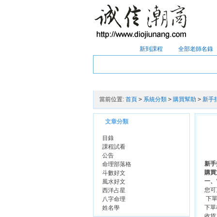
首頁
新到課程
全部老師名錄
熱門搜索 ：
陰盤奇門
子奇
孫立昇
張
當前位置:
首頁
>
系統分類
>
購買幫助
>
新手
文章分類
目錄
課程試看
公告
新手
命理部落格
購買
斗數好文
一、
風水好文
您可
西洋占星
下單
八字命理
下單
姓名學
收貨