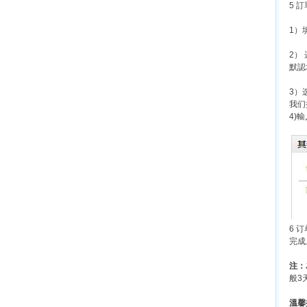
5 
1）
2）
默認
3）
我们
4)
6 
完成
注：
般3
溫馨