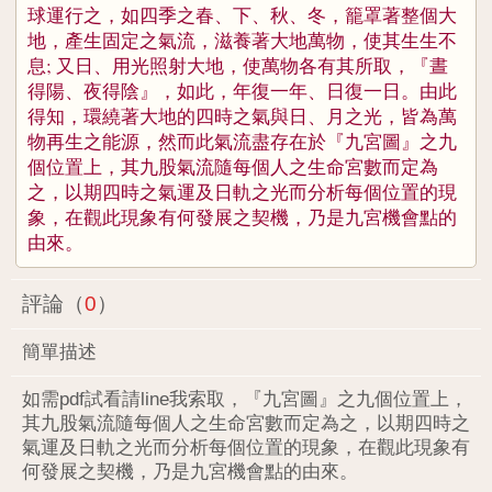
球運行之，如四季之春、下、秋、冬，籠罩著整個大
地，產生固定之氣流，滋養著大地萬物，使其生生不
息; 又日、用光照射大地，使萬物各有其所取，『晝
得陽、夜得陰』，如此，年復一年、日復一日。由此
得知，環繞著大地的四時之氣與日、月之光，皆為萬
物再生之能源，然而此氣流盡存在於『九宮圖』之九
個位置上，其九股氣流隨每個人之生命宮數而定為
之，以期四時之氣運及日軌之光而分析每個位置的現
象，在觀此現象有何發展之契機，乃是九宮機會點的
由來。
評論（
0
）
簡單描述
如需pdf試看請line我索取，『九宮圖』之九個位置上，
其九股氣流隨每個人之生命宮數而定為之，以期四時之
氣運及日軌之光而分析每個位置的現象，在觀此現象有
何發展之契機，乃是九宮機會點的由來。