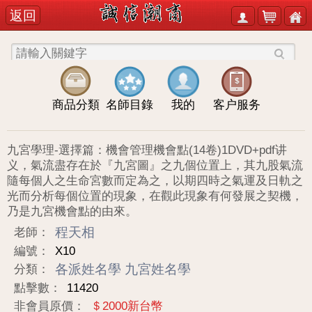
返回
商品分類
名師目錄
我的
客户服务
九宮學理-選擇篇：機會管理機會點(14卷)1DVD+pdf讲
义，氣流盡存在於『九宮圖』之九個位置上，其九股氣流
隨每個人之生命宮數而定為之，以期四時之氣運及日軌之
光而分析每個位置的現象，在觀此現象有何發展之契機，
乃是九宮機會點的由來。
程天相
老師：
編號：
X10
各派姓名學
九宮姓名學
分類：
點擊數：
11420
非會員原價：
＄2000新台幣