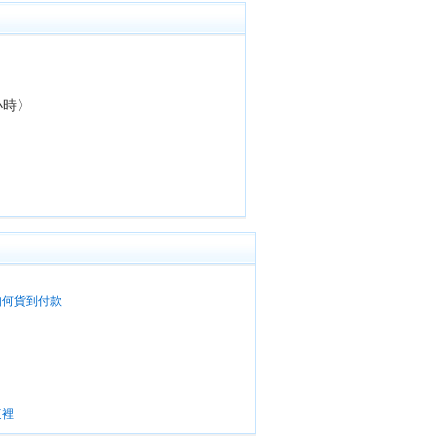
小時〉
如何貨到付款
？
這裡