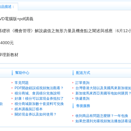
商品描述：
VD電腦版+pdf講義
基礎班《機會管理》解說歲值之無形力量及機會點之闡述與感應〈6片12
4000元
學理新教材
幫助中心
配送方式
常見問題
訂單查詢
PDF開啟錯誤或視頻無法觀看？
台灣香港大陸以及美國馬來新加坡
積分商城、會員積分兌換說明
新加坡馬來西亞美國等地如何購買
好康！積分可以當現金券抵扣了
快遞查詢
款
積分商城新加數十套資料可兌換
售後服務
紙本講義裝訂樣本
關於現金券以及如何使用？
收到商品有問題怎麼辦？一年包換
如果您遇到光碟視頻無法播放請看