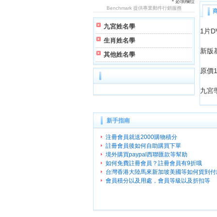
* 必填欄位
Benchmark
提供專業郵件行銷服務
九宮姓名學
1片D
生肖姓名學
新版
其他姓名學
原價1
九宮
新手指南
注冊會員就送2000購物積分
註冊會員後如何自助購買下單
境外購買paypal西聯匯款等幫助
如何免費註冊會員？註冊會員有9折哦
台灣香港大陸馬來新加坡美國等如何貨到付
會員積分以及用處，會員等級以及折扣等