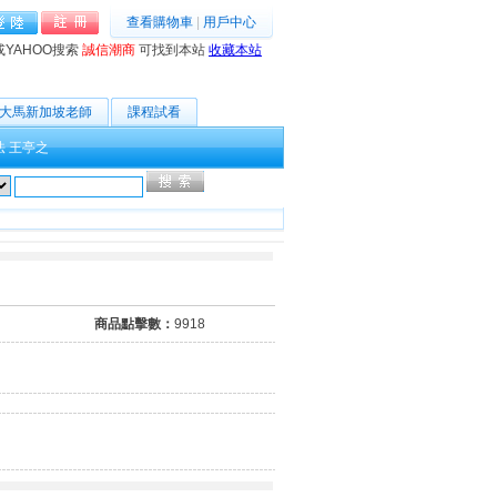
查看購物車
|
用戶中心
或YAHOO搜索
誠信潮商
可找到本站
收藏本站
大馬新加坡老師
課程試看
法
王亭之
高級搜索
商品點擊數：
9918