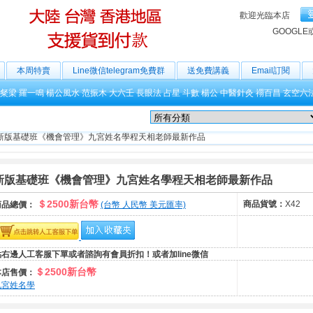
歡迎光臨本店
GOOGLE
本周特賣
Line微信telegram免費群
送免費講義
Email訂閱
粲梁
羅一鳴
楊公風水
范振木
大六壬
長眼法
占星
斗數
楊公
中醫針灸
禤百昌
玄空六
新版基礎班《機會管理》九宮姓名學程天相老師最新作品
新版基礎班《機會管理》九宮姓名學程天相老師最新作品
＄2500新台幣
商品貨號：
X42
商品總價：
(台幣 人民幣 美元匯率)
點右邊人工客服下單或者諮詢有會員折扣！或者加line微信
＄2500新台幣
本店售價：
九宮姓名學