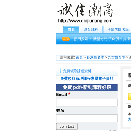
首頁
新到課程
全部老師名錄
熱門搜索 ：
陰盤奇門
子奇
孫立昇
張
當前位置:
首頁
>
各派姓名學
>
九宮姓名學
>
免費領取課程資料
免費領取命理課程專屬電子資料
免費 pdf+新到課程好康
*
Email
姓名