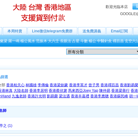
歡迎光臨本店
GOOGLE
本周特賣
Line微信telegram免費群
送免費講義
Email訂閱
粲梁
羅一鳴
楊公風水
范振木
大六壬
長眼法
占星
斗數
楊公
中醫針灸
禤百昌
玄空六
品篩選
全部
香港柏天心
林國雄
李傳倫
香港梁劍豪
香港李英才
曾子男
香港禤百昌
香港劉易
香港林真
大陸名師
香港李居明
香港蔡伏篪
馬來西亞Joey Yap
陳仲易
香港梁善行
香港
OnHand
九逸老師
香港許光明
劉易榮
梁法遇
香港丰嘉禮
香港李應聰
香港蘇民峰
胡一
名師
亭之 (1)