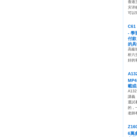
香港
灾详
可以
C6
- 
付款
的具
高級
析六
好的
A1
MP
載或
A13
講義
選試
的，
老師
Z1
6萬