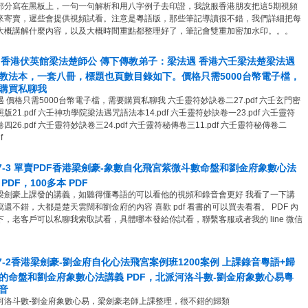
部分寫在黑板上，一句一句解析和用八字例子去印證，我說服香港朋友把這5期視頻
來寄賣，遲些會提供視頻試看。注意是粵語版，那些筆記導讀很不錯，我們詳細把每
大概講解什麼內容，以及大概時間重點都整理好了，筆記會雙重加密加水印。。。
4 香港伏英館梁法楚師公 傳下傳教弟子：梁法遇 香港六壬梁法楚梁法遇
教法本，一套八冊，標題也頁數目錄如下。價格只需5000台幣電子檔，
購買私聊我
遇 價格只需5000台幣電子檔，需要購買私聊我 六壬靈符妙訣卷二27.pdf 六壬玄門密
版21.pdf 六壬神功學院梁法遇咒語法本14.pdf 六壬靈符妙訣卷一23.pdf 六壬靈符
四26.pdf 六壬靈符妙訣卷三24.pdf 六壬靈符秘傳卷三11.pdf 六壬靈符秘傳卷二
f
17-3 單賣PDF香港梁劍豪-象數自化飛宮紫微斗數命盤和劉金府象數心法
PDF，100多本 PDF
梁劍豪上課發的講義，如聽得懂粵語的可以看他的視頻和錄音會更好 我看了一下講
寫還不錯，大都是楚天雲闊和劉金府的內容 喜歡 pdf 看書的可以買去看看。 PDF 內
下，老客戶可以私聊我索取試看，具體哪本發給你試看，聯繫客服或者我的 line 微信
17-2香港梁劍豪-劉金府自化心法飛宮案例班1200案例 上課錄音粵語+歸
的命盤和劉金府象數心法講義 PDF，北派河洛斗數-劉金府象數心易粵
音
河洛斗數-劉金府象數心易，梁劍豪老師上課整理，很不錯的歸類