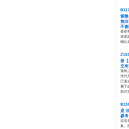
B1
紫微
無法
不會
最新
港梁
輔以
Z1
冊【
爻有
蓮翰
現代
已遙
屬于
面对
B1
是 
參考
這是
集。