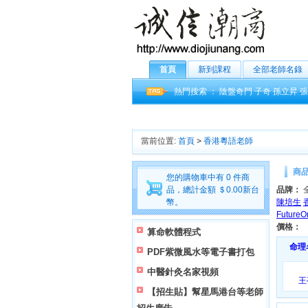
首頁
新到課程
全部老師名錄
熱門搜索 ：
陰盤奇門
子奇
孫立昇
張
當前位置:
首頁
>
香港粵語老師
商
您的購物車中有 0 件商
品，總計金額 ＄0.00新台
品牌：
幣。
陳培生
Future
價格：
算命軟體程式
命理
PDF紫微風水等電子書打包
中醫針灸名家視頻
王
【招生貼】幫星馬港台等老師