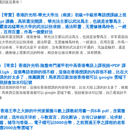
國語版這裏有！
3 【寄賣】香港許光明-華光大帝法（南派）初級+中級班粵語授課線上視
ppt 講義，高班還沒開課， 華光法主要以武法爲主，也就是攻擊爲主，
霸道凶猛華光⼤帝的武法以快准狠，過法即靈，⽆需修煉爲特⾊，⼀經
，百⽤百靈，作爲⼀個愛好法
高級班還沒開課，後面會補，華光法主要以武法爲主，也就是攻擊爲主，⾮常霸道凶
光⼤帝的武法以快准狠，過法即靈，⽆需修煉爲特⾊，⼀經過法，百⽤百靈，作爲⼀
好法術者，不會武法是不 全⾯的，沒有厲害的武法是⾏不通的，⽆論是驅邪，還是
法，總會碰上需要武法的時候，相信各位做法事的朋 友，深有體會。
15 【寄卖】香港許光明-陰盤奇門遁甲初中高香港粵語上課視頻+PDF 課
11gb，這個粵語老師的很不錯，這個在香港授課的內容很不錯，比在大
課的好太多了，推薦購買！馬來西亞新加坡香港都可以 google 雲端下
視頻會加水印記號
粵語老師的很不錯，這個在香港授課的內容很不錯，比在大陸上課的好太多了，推薦
！馬來西亞新加坡香港都可以 google 雲端下載，視頻會加水印記號，自己看就好不
傳
2 香港王亭之大師的中州派紫微斗數上課教材用書一共6本 pdf，含紫微
详述，流年凶灾详析，斗数宣言，四化断诀，古传口诀解析，论求财，
篇，辅导与答疑.... 電子檔可以5000台幣，之前買過王亭之課程的老客
需2000台幣雲端下