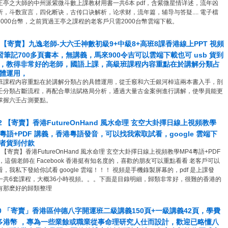
王亭之大師的中州派紫微斗數上課教材用書一共6本 pdf，含紫微星情详述，流年凶
析，斗数宣言，四化断诀，古传口诀解析，论求财，流年篇，辅导与答疑.... 電子檔
5000台幣，之前買過王亭之課程的老客戶只需2000台幣雲端下載。
1 【寄賣】九逸老師-大六壬神數初級9+中級8+高班8課香港線上PPT 視頻
學習筆記700多頁書本，無講義，馬來900令吉可以雲端下載也可 usb 貨到
，教得非常好的老師，國語上課，高級班課程内容重點在於講解分類占
體運用，
班課程内容重點在於講解分類占的具體運用，從壬竅和六壬銀河棹這兩本書入手，剖
壬分類占斷流程，再配合畢法賦格局分析，通過大量古金案例進行講解，使學員能更
掌握六壬占測要點。
32 【寄賣】香港FutureOnHand 風水命理 玄空大卦擇日線上視頻教學
4粵語+PDF 講義，香港粵語發音，可以找我索取試看，google 雲端下
者貨到付款
2 【寄賣】香港FutureOnHand 風水命理 玄空大卦擇日線上視頻教學MP4粵語+PDF
 ，這個老師在 Facebook 香港挺有知名度的，喜歡的朋友可以重點看看 老客戶可以
看，我私下發給你試看 google 雲端！！！ 視頻是手機錄製屏幕的，pdf 是上課發
一共6套課程，大概36小時視頻。。。​ 下面是目錄明細，歸類非常好，很難的香港的
有那麽好的歸類整理
60 「寄賣」香港區仲德八字開運班二級講義150頁+一級講義42頁，學費
多港幣 ，專為一些業餘或職業從事命理研究人仕而設計，歡迎已略懂八