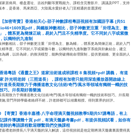
握家居佈局、楼盘選址、吉凶判斷等實戰能力。課程含完整影片、講議及PPT，支持
版本，是香港、馬來西亞、大陸風水愛好者入门至精通的首選課程
4 【加密寄賣】香港柏天心-邵子神數課程粵語視頻有加國語字幕 (共51
 dio46+1609頁pdf，與鐵板神數相比，邵子神數更注重「卦理為主、數
」，體系更為簡煉正統，易於入門且不失精準度。它不同於八字或紫微
，以獨特的九進制
板神數相比，邵子神數更注重「卦理為主、數為輔」，體系更為簡煉正統，易於入門
失精準度。它不同於八字或紫微斗數，以獨特的九進制數字系統與卦象結合，建立
數為綱，以卦為緯」的推演模型，能夠突破傳統命理限制，提供更細緻、更全面的人
析。
3 香港粵語《通靈之王》道家法術速成班課程 8 集視頻+pdf 講義， 有道
家 許光明老師（三照道長），課程有加密只能用深造播放器開啟線上
許道長長期致力于傳播道教文化/法術/奇門/風水等領域有獨樹一幟的技
技巧。幷長期好善樂施
長長期致力于傳播道教文化/法術/奇門/風水等領域有獨樹一幟的技術和技巧。幷長期
樂施,登門拜師學藝者絡繹不絕，許老師都可以傾囊相授。得到業界的好評。
20 【寄賣】香港丰嘉禮-八字命理滴天髓視頻教學5期共57講粵語，有上
記課件導讀幾十頁 pdf，有滴天髓參考書pdf，有提供視頻試看，如你有
老師的粵語課程歡迎聯繫我們交換課程
豐嘉禮老師擅長八字滴天髓的深入解讀，這些視頻就是他定期將滴天髓書裏面覺得真