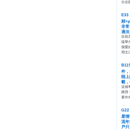
分在
E3
頻+
⾮常
過法
目前
猛華
個愛
⽤⽂
B1
件，
陸上
載，
這個
購買
要外
G2
星情
流年
戶只