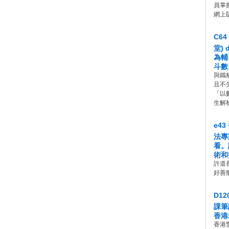
員掌
網上
C6
堂)
為輔
斗數
與鐵
且不
「以
生解
e4
法專
看。
術和
許道
好善
D1
課筆
香港
香港