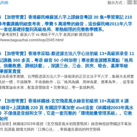
品列表
顯示方式：
26 【加密寄賣】香港蘇民峰蘇派八字上課錄音粵語 30 集+學習筆記 210
參考書講義明細查考表，學費 5 萬港幣的錄音，這份蘇民峰2011年八字
一套從基礎排盤到高級格局、寒熱能理的完整教學體系。
戶參考資料】蘇派八字 vs 傳統子平八字 差異詳解 購買請看
://www.baguazhai.com/shop/2045.html/
25 【加密寄賣】香港李应聪-蔡进源古法八字心法初級 13+高級班录音 11
筆記講義 300 多頁，粤语 錄音 50 小時加密｜專攻蔡進源體系重點「格局
、病藥救應、調候訣竅」，深講三合、三会、拱夾、暗合、墓庫等秘
掌握富貴貧
程為香港李應聰、台灣蔡进源古法八字一脉相承的正宗古法子平八字，集兩大名师實
法於一體，不搞雜學、不依賴軟件，以「格局為綱、用神為要、應事為準」，從零基
達職業論命水准，配套原聲錄音 + 完整筆記，學一套就夠用。
47 【加密寄賣】香港林國雄-玄空飛星風水錄音初級班 10+高級班 8 講
 年錄音+上課講義 220 頁 有國語字幕加密 dio6這套《林國雄2003年風水
》不僅僅是音頻和文字，它是一套完整的「環境能量管理系統」。它教
如何
造加密】林國雄2003年親授《玄空飛星風水初階實戰班》錄音轉視頻帶國語字幕加
220 頁講義 聽懂大師的「口傳心法」，掌握趨吉避凶的時空密碼