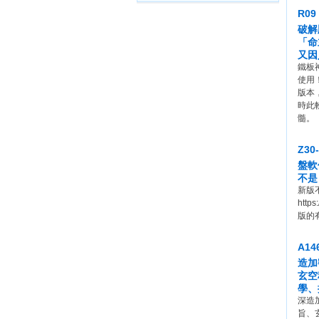
R0
破解
「命
又因
鐵板
使用
版本
時此
髓。
Z3
盤軟
不是
新版
http
版的
A1
造加
玄空
學、
深造
旨、