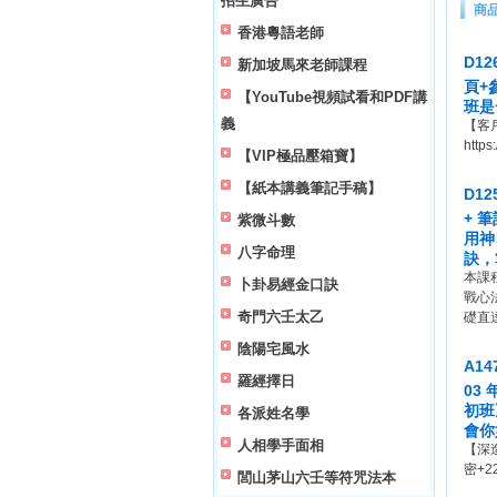
招生廣告
商
香港粵語老師
D1
新加坡馬來老師課程
頁+
【YouTube視頻試看和PDF講
班是
義
【客
https
【VIP極品壓箱寶】
【紙本講義筆記手稿】
D1
+ 
紫微斗數
用神
八字命理
訣，
本課
卜卦易經金口訣
戰心
奇門六壬太乙
礎直
陰陽宅風水
A1
羅經擇日
03
初班
各派姓名學
會你
人相學手面相
【深
密+
閭山茅山六壬等符咒法本