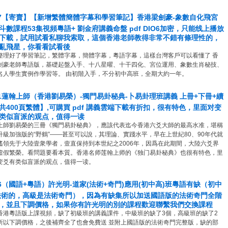
17【寄賣】【新增繁體簡體字幕和學習筆記】香港梁劍豪-象數自化飛宮
斗數課程53集視頻粵語+ 劉金府講義命盤 pdf DIO6加密，只能线上播放
下載，試用試看私聊我索取，這個香港老師教得非常不錯有條理性的，
亂飛星，你看看試看後
整理好了學習筆記，繁體字幕，簡體字幕，粵語字幕，這樣台灣客戶可以看懂了 香
劍豪老師粵語版，基礎起盤入手、十八星曜、十干四化、宮位運用、象數生肖秘技、
名人學生實例作學習等。 由初階入手，不分初中高班，全期大約一年。
61蓮翰上師（香港劉易榮）-獨門易卦秘典-卜易卦理班講義 上冊+下冊+續
共400頁繁體】,可購買 pdf 講義雲端下載有折扣，很有特色，里面对变
类似盲派的观点，值得一读
上師劉易榮的三冊《獨門易卦秘典》，應該代表迄今香港六爻大師的最高水准，堪稱
升級加強版的“野鶴”——甚至可以說，其理論、實踐水平，早在上世紀80、90年代就
遙領先于大陸壹衆學者，壹直保持到本世紀之2006年，因爲在此期間，大陸六爻界
虛假繁榮。看問題要看本質。 ​香港名师莲翰上师的《独门易卦秘典》也很有特色，里
变爻有类似盲派的观点，值得一读。
16（國語+粵語）許光明-道家(法術+奇門)應用(初中高)班粵語有缺（初中
法術的，高級是法術奇門），因為有缺集所以加送國語版的法術奇門全階
，並且下調價格，如果你有許光明的別的課程歡迎聯繫我們交換課程
香港粵語版上課視頻，缺了初級班的講義課件，中級班的缺了3個，高級班的缺了2
所以下調價格，之後補齊全了也會免費送 並附上國語版的法術奇門完整版，缺的部