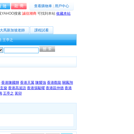
查看購物車
|
用戶中心
或YAHOO搜索
誠信潮商
可找到本站
收藏本站
大馬新加坡老師
課程試看
法
王亭之
高級搜索
榮
香港陳國輝
香港天翼
陳耀強
香港觀龍
關鳳翔
玄燊
香港高浚語
香港張駿曜
香港區仲德
香港
鳴
王亭之
黃卯