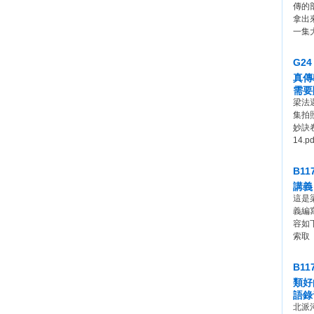
傳的
拿出
一集
G2
真傳
需要
梁法
集拍照
妙訣卷
14.pd
B1
講義 
這是
義編
容如
索取
B1
類好
語錄
北派