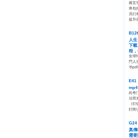
握玄
将包
员们
提升
B1
人生
下載
程，
全球
門人生
书pd
E4
mp
此奇
法而
《灯镇
灯阵
G2
真傳
需要