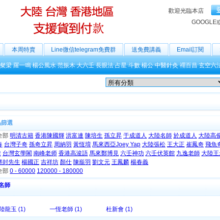
歡迎光臨本店
GOOGLE
本周特賣
Line微信telegram免費群
送免費講義
Email訂閱
粲梁
羅一鳴
楊公風水
范振木
大六壬
長眼法
占星
斗數
楊公
中醫針灸
禤百昌
玄空六
品篩選
全部
明清古籍
香港陳國輝
洪富連
陳培生
孫立昇
于成道人
大陸名師
於成道人
大陸高
春
台灣子奇
孫奇立昇
周納羽
黃恆堉
馬來西亞Joey Yap
大陸張松
王大正
崔鳳奇
飛魚
梁
台灣玄學閣
南峰老师
香港高浚語
馬來鄭博見
六壬神功
六壬伏英館
九逸老師
大陸王
塵封先生
楊國正
吉祥坊
顏仕
陳巃羽
劉文元
王鳳麟
楊春義
全部
0 - 60000
120000 - 180000
名師
陸龍玉 (1)
一恆老師 (1)
杜新會 (1)