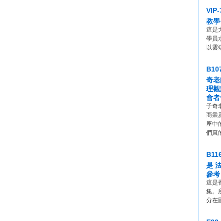
VI
教學
這是
學員
以雲
B1
奇老
理觀
會者
子奇
商業
座中
們真
B1
是 
參考
這是
集。
分在