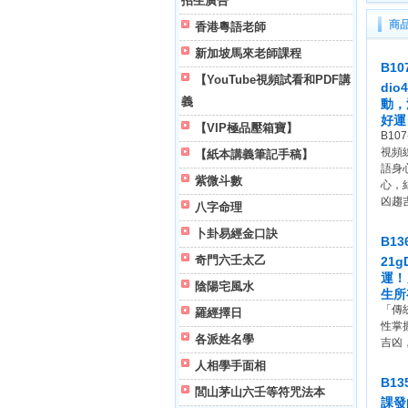
招生廣告
商
香港粵語老師
新加坡馬來老師課程
B1
【YouTube視頻試看和PDF講
di
義
動，
好運
【VIP極品壓箱寶】
B10
視頻
【紙本講義筆記手稿】
語身
紫微斗數
心，
凶趨
八字命理
卜卦易經金口訣
B1
奇門六壬太乙
21
運！
陰陽宅風水
生所
「傳
羅經擇日
性掌
各派姓名學
吉凶
人相學手面相
B1
閭山茅山六壬等符咒法本
課發