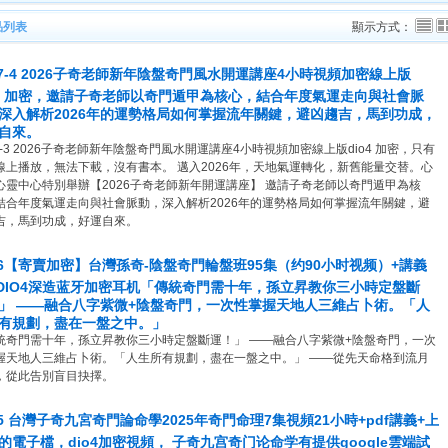
品列表
顯示方式：
07-4 2026子奇老師新年陰盤奇門風水開運講座4小時視頻加密線上版
o4 加密，邀請子奇老師以奇門遁甲為核心，結合年度氣運走向與社會脈
深入解析2026年的運勢格局如何掌握流年關鍵，避凶趨吉，馬到功成，
自來。
7-3 2026子奇老師新年陰盤奇門風水開運講座4小時視頻加密線上版dio4 加密，只有
線上播放，無法下載，沒有書本。 邁入2026年，天地氣運轉化，新舊能量交替。心
心靈中心特別舉辦【2026子奇老師新年開運講座】 邀請子奇老師以奇門遁甲為核
結合年度氣運走向與社會脈動，深入解析2026年的運勢格局如何掌握流年關鍵，避
吉，馬到功成，好運自來。
36【寄賣加密】台灣孫奇-陰盤奇門輪盤班95集（约90小时视频）+講義
gDIO4深造蓝牙加密耳机「傳統奇門需十年，孫立昇教你三小時定盤斷
」 ——融合八字紫微+陰盤奇門，一次性掌握天地人三維占卜術。「人
有規劃，盡在一盤之中。」
統奇門需十年，孫立昇教你三小時定盤斷運！」 ——融合八字紫微+陰盤奇門，一次
握天地人三維占卜術。「人生所有規劃，盡在一盤之中。」 ——從先天命格到流月
，從此告別盲目抉擇。
35 台灣子奇九宮奇門論命學2025年奇門命理7集視頻21小時+pdf講義+上
的電子檔，dio4加密視頻， 子奇九宫奇门论命学有提供google雲端試