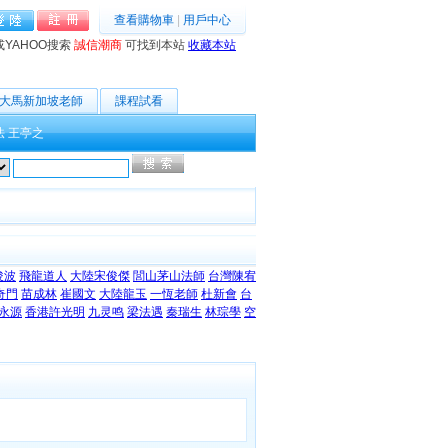
查看購物車
|
用戶中心
或YAHOO搜索
誠信潮商
可找到本站
收藏本站
大馬新加坡老師
課程試看
法
王亭之
高級搜索
俊波
飛龍道人
大陸宋俊傑
閭山茅山法師
台灣陳宥
奇門
苗成林
崔國文
大陸龍玉
一恆老師
杜新會
台
永源
香港許光明
九灵鸣
梁法遇
秦瑞生
林琮學
空