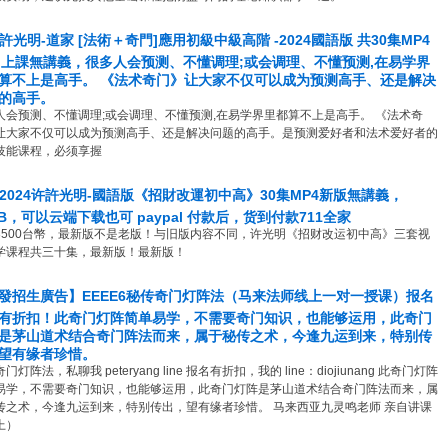
8 許光明-道家 [法術＋奇門]應用初級中級高階 -2024國語版 共30集MP4
T 上課無講義，很多人会预测、不懂调理;或会调理、不懂预测,在易学界
算不上是高手。 《法术奇门》让大家不仅可以成为预测高手、还是解决
的高手。
人会预测、不懂调理;或会调理、不懂预测,在易学界里都算不上是高手。 《法术奇
让大家不仅可以成为预测高手、还是解决问题的高手。是预测爱好者和法术爱好者的
技能课程，必须享握
6 2024许許光明-國語版《招財改運初中高》30集MP4新版無講義，
GB，可以云端下载也可 paypal 付款后，货到付款711全家
3500台幣，最新版不是老版！与旧版内容不同，许光明《招财改运初中高》三套视
学课程共三十集，最新版！最新版！
發招生廣告】EEEE6秘传奇门灯阵法（马来法师线上一对一授课）报名
有折扣！此奇门灯阵简单易学，不需要奇门知识，也能够运用，此奇门
是茅山道术结合奇门阵法而来，属于秘传之术，今逢九运到来，特别传
望有缘者珍惜。
门灯阵法，私聊我 peteryang line 报名有折扣，我的 line：diojiunang 此奇门灯阵
易学，不需要奇门知识，也能够运用，此奇门灯阵是茅山道术结合奇门阵法而来，属
传之术，今逢九运到来，特别传出，望有缘者珍惜。 马来西亚九灵鸣老师 亲自讲课
上）