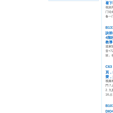
看下
視頻
门论
备一
B1
訣班
4階
教導
道家
音+
班」
C6
頁，
愛，
视频有
門 7
2. 
16.
B1
DI