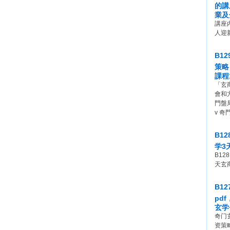
的講
業及
講座內
人迎
B1
策略
課程
「玄
會和
門盤
v 
B1
学3
B12
天玄商
B1
pd
玄学
奇门
资策