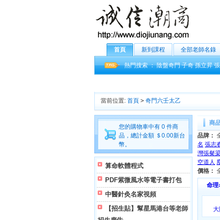
首頁
新到課程
全部老師名錄
熱門搜索 ：
陰盤奇門
子奇
孫立昇
張
當前位置:
首頁
>
奇門六壬太乙
商
您的購物車中有 0 件商
品，總計金額 ＄0.00新台
品牌：
幣。
名
張志
灣張粲
空道人
算命軟體程式
價格：
PDF紫微風水等電子書打包
命理
中醫針灸名家視頻
【招生貼】幫星馬港台等老師
大