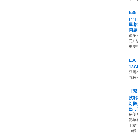
E3
PP
里都
问题
很多
门》
重要
E3
13
只需
频教
【幫
找我
灯阵
出，
秘传奇
简单
于秘
（线