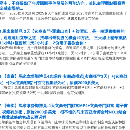
座中，不僅提點了年度國際事件發展的可能方向，並以命理觀點觀察商
金融市場的...
容： 2025世界大趨勢 2025個人年命開運避煞法 2025年家奇門風水開運避煞法 千
新春，開啟ㄧ年好運來 《九宮奇門3論命學》新書及軟體上市發表
29 馬來鄭博見 3天【玄商奇門•運籌出奇】+ 複習班，是一種運籌帷幄的
，通過運用玄學之道，找尋出奇制勝的機會和方法。 三天線上精華重點
11小时+複習班 1天2小时多，2份電子書教會你：
商奇門•運籌出奇」是一種運籌帷幄的策略，通過運用玄學之道，找尋出奇制勝的機
方法。 三天線上精華重點課程11小时+複習班 1天2小时多，2份電子書教會你： v 奇
局 找出你的磁場能量 v 奇門預測 事情成敗的關鍵因素 v 奇門決策 擬定戰略運籌帷幄
奇門超能 引爆你的宇宙能量
28 【寄賣】馬來拿督鄭博見4套課程-玄商战模式[玄商择学3天］+[玄商战
天］+[2天玄商戰略]+[玄商視斷法2天]，原價2000多美元
8 【寄賣】馬來拿督鄭博見4套課程-玄商战模式[玄商择学3天］+[玄商战学3天］+[2
戰略]+[玄商視斷法2天] 一共4套課程合購，也可分開買 ​
27 【寄卖】馬來拿督鄭博見-4天玄商奇門財富MP4+玄商奇門財富 電子書
f，视频有加密，原价2000多美元，很不错的马来西亚老师全球NO.1结合
+商业战略的实战玄商课程
玄学的基本概念和原理 如何运用奇门玄学来分析商业和财富走势 制定商业决策和投
略的方法 如何提升自己的财富运势和吸引财富的方法 这个课程的目的是帮助学员掌