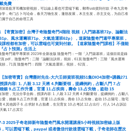
載免費
用深造藍牙耳機加密視頻，可以線上看也可雲端下載，郵寄usb貨到付款 子奇九宫奇
命学，奇门占卜与论命，春天万物生发，蓬勃发展，木主生发，亦主文化，为自己准
门属于自己的命理工具
31 【寄賣加密】台灣子奇陰盤奇門4階段 視頻（入門築基班72p、論斷法
61p、風水運籌班71p、大氣造運班62p），道家陰盤奇門遁甲專業班，
段課程都有加密，可以雲端也可貨到付款。【道家陰盤奇門課程】不僅能
『占卜預測』生活上
陰盤奇門遁甲專業班 2023年全新改版 陰盤奇門：一階「入門築基班」這個目前是錄
72頁 pdf， 陰盤奇門：二階「論斷法訣班」視頻，61頁 陰盤奇門：三階「風水運籌
視頻，71頁 陰盤奇門：四階「大氣造運班」視頻， 62頁，
3 【加密寄賣】台灣塵封先生-大六壬師資班視頻51集DIO4加密+講義271
授課内容: 1. 八殺 3.12 天將 4.判斷要領，提綱例約，占斷八門 7.占
婚姻 9.占工作升遷，官運 11.占疾病，壽命 13.占失物，盗劫 15
加密，无法分享合购，授課内容: 1. 八殺 3.12 天將 4.判斷要領，提綱例約，占斷八
.占愛，婚姻 9.占工作升遷，官運 11.占疾病，壽命 13.占失物，盗劫 15.占陽宅，陰宅
九寶 4.其他因子 6. 占求財 8.占胎產，生兒育女 10.占考試 12.占出行，行人 14.占訴訟
占天氣 17.占其它
07-3 2025子奇老師新年陰盤奇門風水開運講座5小時視頻加密線上版
O4，可以雲端下載，paypal 或者微信付款後雲端下載，子奇老師在歷次