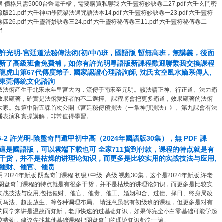
遇 價格只需5000台幣電子檔，需要購買私聊我 六壬靈符妙訣卷二27.pdf 六壬玄門密
版21.pdf 六壬神功學院梁法遇咒語法本14.pdf 六壬靈符妙訣卷一23.pdf 六壬靈符
四26.pdf 六壬靈符妙訣卷三24.pdf 六壬靈符秘傳卷三11.pdf 六壬靈符秘傳卷二
f
9 許光明-宮廷道法秘傳法術(初/中/)班，國語版 暫無高班，無講義，後面
新了高級班會免費補，如你有許光明粵語版新課程歡迎聯繫我交換課程
龍虎山第67代傳度弟子. 國家認證心理諮詢師, 沈氏玄空風水嫡系傳人,
東莞傳統文化諮詢
派法術産生于北宋末年皇宮大內，流傳于南宋至元明。該法請正神、行正道、法力霸
效果顯著，確實是法術愛好者的不二選擇。 課程將會把更多霸道，效果顯著的法術
大家。如第中階五課首次公開《宮廷秘傳預測法（一掌神預測法）》、第九課會有法
播表演和實操講解，非常值得學習。
15-2 許光明-陰盤奇門遁甲初中高（2024年國語版30集），無 PDF 課
這是國語版，可以雲端下載也可 全家711貨到付款，课程的特点就是有
干货，并不是枯燥的讲理论知识，而更多是比较实用的实战技法与应用,
催财、催官、催贵
 2024年新版 阴盘奇门课程 初级+中级+高级 视频30集，这个是2024年新版,许老
 阴盘奇门课程的特点就是有很多干货，并不是枯燥的讲理论知识，而更多是比较实
实战技法与应用,包括催财、催官、催贵、催工、婚姻和合、过债、择日、终身局改
兵马法、超度放生、等各种调理布局。 请注意虽然有初级班的课程，但更多是对有
的同学来讲是温故而知新，老师快速的过基础知识，如果你完全小白零基础可能学起
较费劲，建议先找其他基础课程把阴盘奇门的理论知识都学一遍。