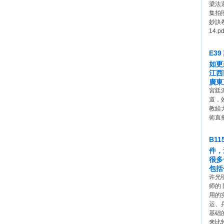
梁法
集拍照
妙訣卷
14.pd
E3
如更
江西
廣東
宮廷
道，
教給
術直
B1
件，
很多
包括
许光明
师的
用的
运、
基础
来比