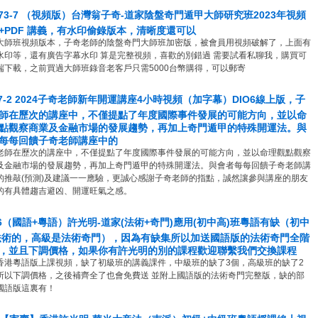
P-73-7 （視頻版）台灣翁子奇-道家陰盤奇門遁甲大師研究班2023年視頻
+PDF 講義，有水印偷錄版本，清晰度還可以
大師班視頻版本，子奇老師的陰盤奇門大師班加密版，被會員用視頻破解了，上面有
水印等，還有廣告字幕水印 算是完整視頻，喜歡的別錯過 需要試看私聊我，購買可
端下載，之前買過大師班錄音老客戶只需5000台幣購得，可以郵寄
07-2 2024子奇老師新年開運講座4小時視頻（加字幕）DIO6線上版，子
師在歷次的講座中，不僅提點了年度國際事件發展的可能方向，並以命
點觀察商業及金融市場的發展趨勢，再加上奇門遁甲的特殊開運法。與
每每回饋子奇老師講座中的
老師在歷次的講座中，不僅提點了年度國際事件發展的可能方向，並以命理觀點觀察
及金融市場的發展趨勢，再加上奇門遁甲的特殊開運法。與會者每每回饋子奇老師講
的推敲(預測)及建議一一應驗，更誠心感謝子奇老師的指點，誠然讓參與講座的朋友
的有具體趨吉避凶、開運旺氣之感。
16（國語+粵語）許光明-道家(法術+奇門)應用(初中高)班粵語有缺（初中
法術的，高級是法術奇門），因為有缺集所以加送國語版的法術奇門全階
，並且下調價格，如果你有許光明的別的課程歡迎聯繫我們交換課程
香港粵語版上課視頻，缺了初級班的講義課件，中級班的缺了3個，高級班的缺了2
所以下調價格，之後補齊全了也會免費送 並附上國語版的法術奇門完整版，缺的部
國語版這裏有！