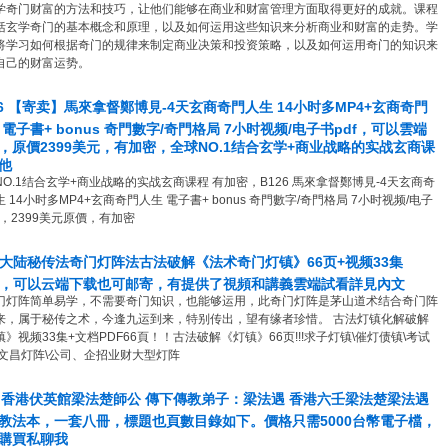
学奇门财富的方法和技巧，让他们能够在商业和财富管理方面取得更好的成就。课程
括玄学奇门的基本概念和原理，以及如何运用这些知识来分析商业和财富的走势。学
将学习如何根据奇门的规律来制定商业决策和投资策略，以及如何运用奇门的知识来
自己的财富运势。
26 【寄卖】馬來拿督鄭博見-4天玄商奇門人生 14小时多MP4+玄商奇門
 電子書+ bonus 奇門數字/奇門格局 7小时视频/电子书pdf，可以雲端
，原價2399美元，有加密，全球NO.1结合玄学+商业战略的实战玄商课
他
NO.1结合玄学+商业战略的实战玄商课程 有加密，B126 馬來拿督鄭博見-4天玄商奇
 14小时多MP4+玄商奇門人生 電子書+ bonus 奇門數字/奇門格局 7小时视频/电子
f，2399美元原價，有加密
1 大陆秘传法奇门灯阵法古法破解《法术奇门灯镇》66页+视频33集
4，可以云端下载也可邮寄，有提供了視頻和講義雲端試看詳見內文
门灯阵简单易学，不需要奇门知识，也能够运用，此奇门灯阵是茅山道术结合奇门阵
来，属于秘传之术，今逢九运到来，特别传出，望有缘者珍惜。 古法灯镇化解破解
》视频33集+文档PDF66頁！！古法破解《灯镇》66页!!!求子灯镇\催灯债‬镇\考试
\文昌灯阵\公司、企招业‬财大型灯阵
4 香港伏英館梁法楚師公 傳下傳教弟子：梁法遇 香港六壬梁法楚梁法遇
教法本，一套八冊，標題也頁數目錄如下。價格只需5000台幣電子檔，
購買私聊我